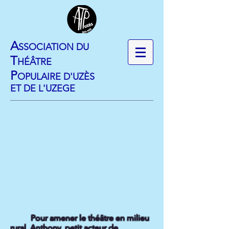
​A
SSOCIATION DU
T
HÉÂTRE
P
OPULAIRE D'UZÈS
ET DE L'UZEGE
Pour amener le théâtre en milieu
rural, Anthony, petit acteur de