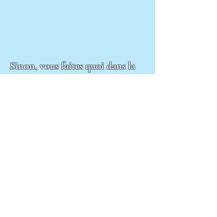
Sinon, vous faites quoi dans la
vie ?
Centre Dramatique
National de Vire
Texte, mise en scène & jeu
Anthony
Poupard
Sous le regard complice de
Pauline
Sales
Son
Jean-François Renet
Lumières
Mickaël Pruneau
Production
Le Préau CDR de Basse-Normandie -
Vire
avec le soutien de l'ONDA