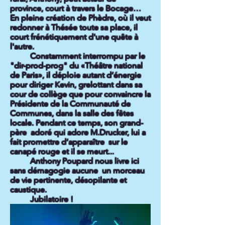
province, court à travers le Bocage…
En pleine création de Phèdre, où il veut
redonner à Thésée toute sa place, il
court frénétiquement d'une quête à
l'autre.
Constamment interrompu par le
"dir-prod-prog" du «Théâtre national
de Paris», il déploie autant d’énergie
pour diriger Kevin, grelottant dans sa
cour de collège que pour convaincre la
Présidente de la Communauté de
Communes, dans la salle des fêtes
locale. Pendant ce temps, son grand-
père adoré qui adore M.Drucker, lui a
fait promettre d’apparaître sur le
canapé rouge et il se meurt...
Anthony Poupard nous livre ici
sans démagogie aucune un morceau
de vie pertinente, désopilante et
caustique.
Jubilatoire !