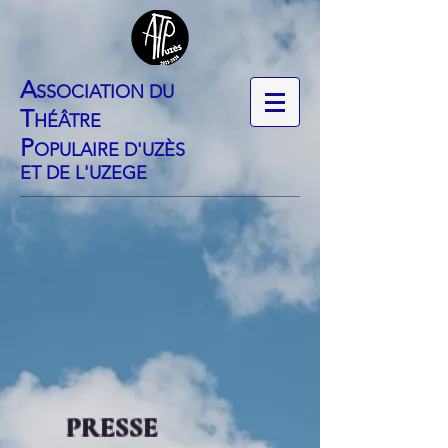
​A
SSOCIATION DU
T
HÉÂTRE
P
OPULAIRE D'UZÈS
ET DE L'UZEGE
PRESSE