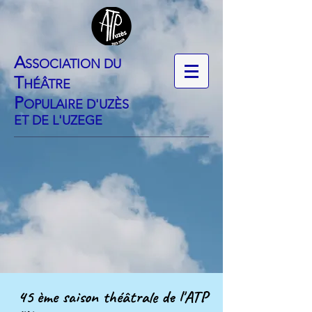
​A
SSOCIATION DU
T
HÉÂTRE
P
OPULAIRE D'UZÈS
ET DE L'UZEGE
45 ème saison théâtrale de l'ATP