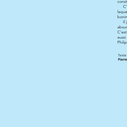
cons
C’est
laque
bonim
Il jo
absur
C’est
aussi
Phili
Texte 
Pierr