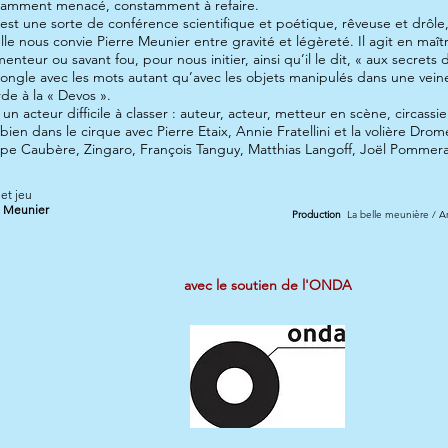
tamment menacé, constamment à refaire.
 une sorte de conférence scientifique et poétique, rêveuse et drôle,
lle nous convie Pierre Meunier entre gravité et légèreté. Il agit en ma
enteur ou savant fou, pour nous initier, ainsi qu’il le dit, « aux secrets d
ngle avec les mots autant qu’avec les objets manipulés dans une vei
de à la « Devos ».
 un acteur difficile à classer : auteur, acteur, metteur en scène, circassien 
 bien dans le cirque avec Pierre Etaix, Annie Fratellini et la volière Dr
ppe Caubère, Zingaro, François Tanguy, Matthias Langoff, Joël Pommerat
et jeu
e Meunier
Production
La belle meunière / A
avec le soutien de l'ONDA