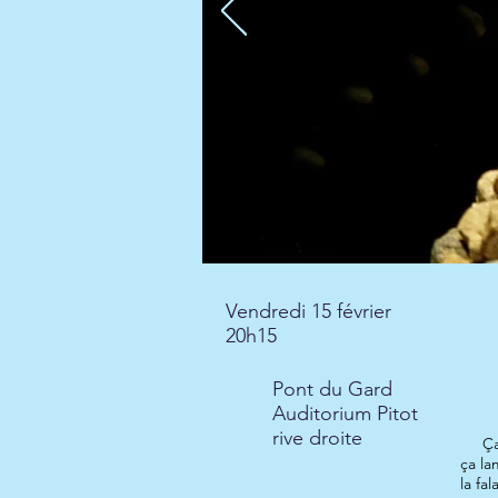
Vendredi 15 février
20h15
Pont du Gard
Auditorium Pitot
rive droite
Ça bo
ça la
la fa