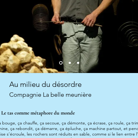
Au milieu du désordre
Compagnie La belle meunière
Le tas comme métaphore du monde
uge, ça chauffe, ça secoue, ça démonte, ça écrase, ça roule, ça trime,
mine, ça rebondit, ça démarre, ça épluche, ça machine partout, et pend
laise s’écroule, les rochers sont réduits en sable, comme si le lien entr