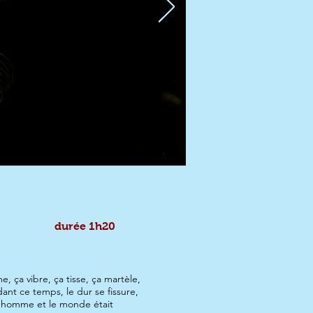
durée 1h20
 ça vibre, ça tisse, ça martèle,
ant ce temps, le dur se fissure,
e l’homme et le monde était