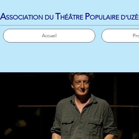
​A
T
P
SSOCIATION DU
HÉÂTRE
OPULAIRE D'UZÈ
Accueil
Pr