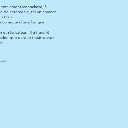
 totalement iconoclaste, à
ître de cérémonie, tel un chaman,
u tas ».
ne comique d’une logique
et réalisateur. Il a travaillé
omesko, que dans le théâtre avec
 ...
rcadi