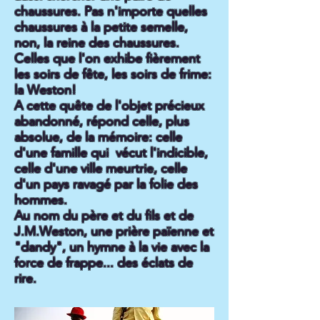
chaussures. Pas n'importe quelles
chaussures à la petite semelle,
non, la reine des chaussures.
Celles que l'on exhibe fièrement
les soirs de fête, les soirs de frime:
la Weston!
A cette quête de l'objet précieux
abandonné, répond celle, plus
absolue, de la mémoire: celle
d'une famille qui vécut l'indicible,
celle d'une ville meurtrie, celle
d'un pays ravagé par la folie des
hommes.
Au nom du père et du fils et de
J.M.Weston, une prière païenne et
"dandy", un hymne à la vie avec la
force de frappe... des éclats de
rire.