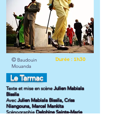
©
Durée : 1h30
Baudouin
Mouanda
Le Tarmac
Texte et mise en scène
Julien Mabiala
Bissila
Avec
Julien Mabiala Bissila, Criss
Niangouna, Marcel Mankita
Scénographie
Delphine Sainte-Marie
Lumière
Xavier Lazarini
Costumes
Marta Rossi
Conseil à la mise en scène
Jean-François
Auguste