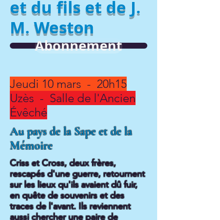
et du fils et de J.
M. Weston
Abonnement
Jeudi 10 mars
- 20h15
Uzès - Salle de l'Ancien
Évêché
Au pays de la Sape et de la
Mémoire
Criss et Cross, deux frères,
rescapés d'une guerre, retournent
sur les lieux qu'ils avaient dû fuir,
en quête de souvenirs et des
traces de l'avant. Ils reviennent
aussi chercher une paire de